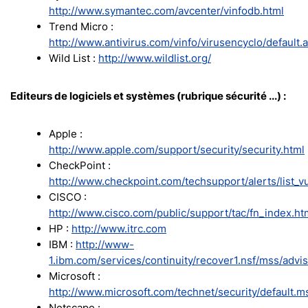
http://www.symantec.com/avcenter/vinfodb.html
Trend Micro :
http://www.antivirus.com/vinfo/virusencyclo/default.
Wild List :
http://www.wildlist.org/
Editeurs de logiciels et systèmes (rubrique sécurité ...) :
Apple :
http://www.apple.com/support/security/security.html
CheckPoint :
http://www.checkpoint.com/techsupport/alerts/list_v
CISCO :
http://www.cisco.com/public/support/tac/fn_index.ht
HP :
http://www.itrc.com
IBM :
http://www-
1.ibm.com/services/continuity/recover1.nsf/mss/advis
Microsoft :
http://www.microsoft.com/technet/security/default.m
Netscape :