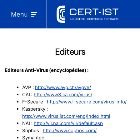
Menu
Editeurs
Editeurs Anti-Virus (encyclopédies) :
AVP :
http://www.avp.ch/avpve/
CAI :
http://www3.ca.com/virus/
F-Secure :
http://www.f-secure.com/virus-info/
Kaspersky :
http://www.viruslist.com/eng/index.html
NAI :
http://vil.nai.com/vil/default.asp
Sophos :
http://www.sophos.com/
Symantec :