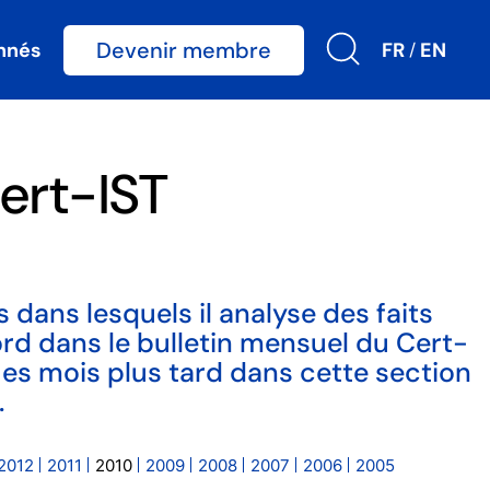
Devenir membre
nnés
FR
EN
/
ert-IST
 dans lesquels il analyse des faits
bord dans le bulletin mensuel du Cert-
ues mois plus tard dans cette section
.
2012
2011
2010
2009
2008
2007
2006
2005