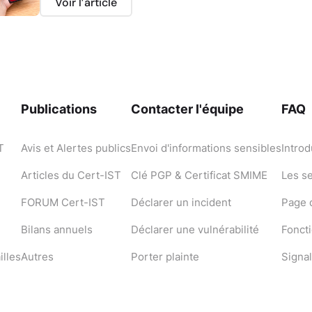
Voir l’article
Publications
Contacter l'équipe
FAQ
T
Avis et Alertes publics
Envoi d'informations sensibles
Introd
Articles du Cert-IST
Clé PGP & Certificat SMIME
Les s
FORUM Cert-IST
Déclarer un incident
Page d
Bilans annuels
Déclarer une vulnérabilité
Fonct
illes
Autres
Porter plainte
Signal