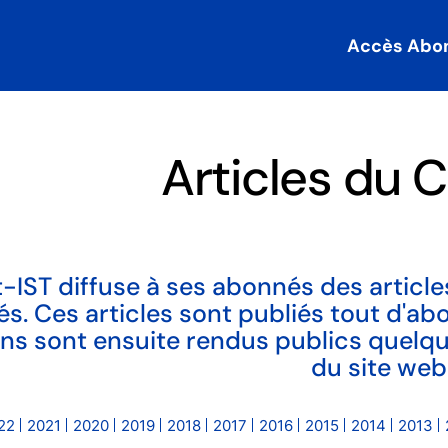
Accès Abo
Articles du C
-IST diffuse à ses abonnés des articles
tés. Ces articles sont publiés tout d'a
ains sont ensuite rendus publics quelq
du site web
22
2021
2020
2019
2018
2017
2016
2015
2014
2013